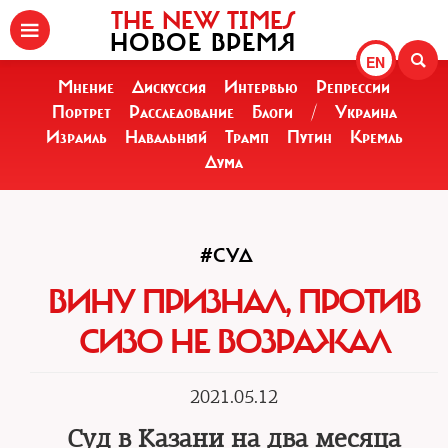
THE NEW TIMES
НОВОЕ ВРЕМЯ
EN
Мнение
Дискуссия
Интервью
Репрессии
Портрет
Расследование
Блоги
/
Украина
Израиль
Навальный
Трамп
Путин
Кремль
Дума
#СУД
ВИНУ ПРИЗНАЛ, ПРОТИВ
СИЗО НЕ ВОЗРАЖАЛ
2021.05.12
Суд в Казани на два месяца