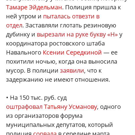
Тамаре Эйдельман
. Полиция пришла к
ней утром и
пыталась отвезти в
отдел
. Заставляли глотать резиновую
дубинку и
вырезали на руке букву «Н»
у
координатора ростовского штаба
Навального
Ксении Середкиной
— ее
похитили ночью, когда она выносила
мусор. В полиции
заявили
, что к
задержанию не имеют отношения.
• На 150 тыс. руб. суд
оштрафовал
Татьяну Усманову
, одного
из организаторов форума
муниципальных депутатов, который
полиция
сорвала
в середине марта.