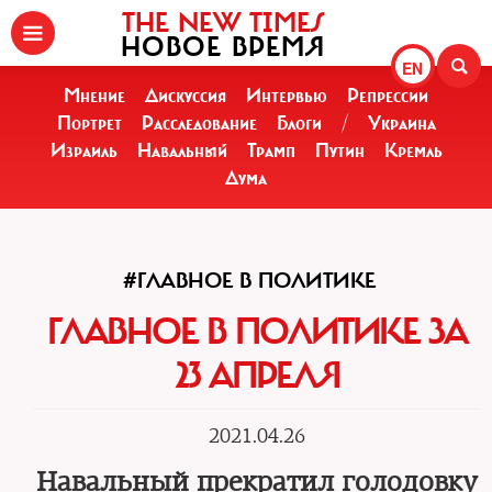
THE NEW TIMES
НОВОЕ ВРЕМЯ
EN
Мнение
Дискуссия
Интервью
Репрессии
Портрет
Расследование
Блоги
/
Украина
Израиль
Навальный
Трамп
Путин
Кремль
Дума
#ГЛАВНОЕ В ПОЛИТИКЕ
ГЛАВНОЕ В ПОЛИТИКЕ ЗА
23 АПРЕЛЯ
2021.04.26
Навальный прекратил голодовку