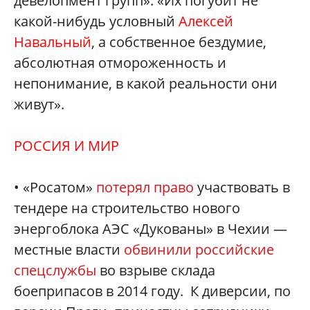
девелопмент групп»: «Их погубит не
какой-нибудь условный
Алексей
Навальный
, а собственное бездумие,
абсолютная отмороженность и
непонимание, в какой реальности они
живут».
РОССИЯ И МИР
• «Росатом»
потерял право
участвовать в
тендере на строительство нового
энергоблока АЭС «Дукованы» в Чехии —
местные власти
обвинили российские
спецслужбы
во взрыве склада
боеприпасов в 2014 году. К диверсии, по