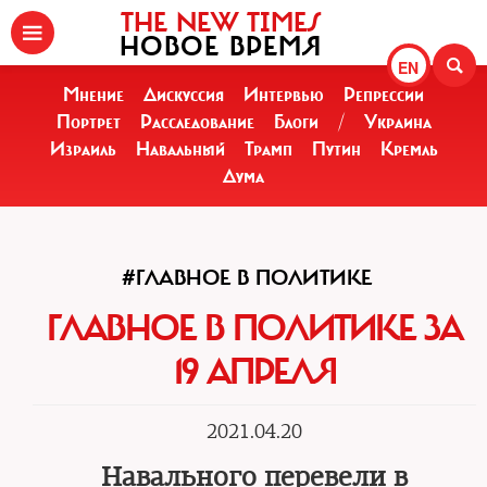
THE NEW TIMES
НОВОЕ ВРЕМЯ
EN
Мнение
Дискуссия
Интервью
Репрессии
Портрет
Расследование
Блоги
/
Украина
Израиль
Навальный
Трамп
Путин
Кремль
Дума
#ГЛАВНОЕ В ПОЛИТИКЕ
ГЛАВНОЕ В ПОЛИТИКЕ ЗА
19 АПРЕЛЯ
2021.04.20
Навального перевели в