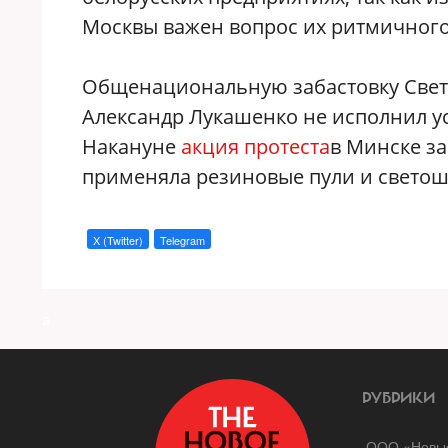
Москвы важен вопрос их ритмичног
Общенациональную забастовку Светл
Александр Лукашенко не исполнил ус
Накануне
акция протеста
в Минске з
применяла резиновые пули и светош
X (Twitter)
Telegram
a
РУБРИКИ
ООО «Новые