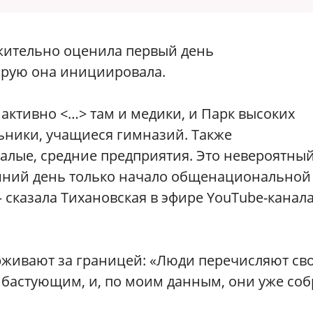
жительно оценила первый день
орую она инициировала.
 активно <…> там и медики, и Парк высоких
льники, учащиеся гимназий. Также
алые, средние предприятия. Это невероятны
шний день только начало общенациональной
— сказала Тихановская в эфире YouTube-канал
рживают за границей: «Люди перечисляют св
бастующим, и, по моим данным, они уже соб