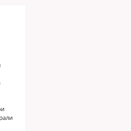
й
а
ои
рали