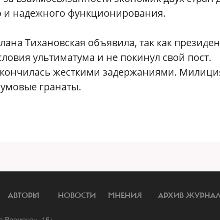
о и надежного функционирования.
ана Тихановская объявила, так как президен
ловия ультиматума и не покинул свой пост.
акончилась жесткими задержаниями. Милици
умовые гранаты.
АВТОРЫ
НОВОСТИ
МНЕНИЯ
АРХИВ ЖУРНА
 Времена». 16+