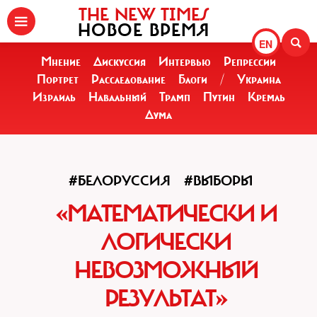
THE NEW TIMES
НОВОЕ ВРЕМЯ
EN
Мнение
Дискуссия
Интервью
Репрессии
Портрет
Расследование
Блоги
/
Украина
Израиль
Навальный
Трамп
Путин
Кремль
Дума
#БЕЛОРУССИЯ
#ВЫБОРЫ
«МАТЕМАТИЧЕСКИ И
ЛОГИЧЕСКИ
НЕВОЗМОЖНЫЙ
РЕЗУЛЬТАТ»