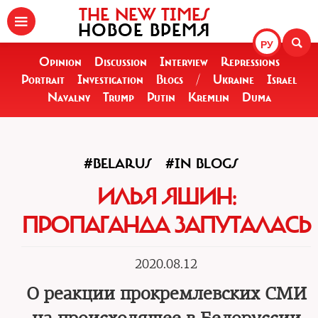
THE NEW TIMES
НОВОЕ ВРЕМЯ
РУ
Opinion
Discussion
Interview
Repressions
Portrait
Investigation
Blogs
/
Ukraine
Israel
Navalny
Trump
Putin
Kremlin
Duma
#BELARUS
#IN BLOGS
ИЛЬЯ ЯШИН:
ПРОПАГАНДА ЗАПУТАЛАСЬ
2020.08.12
О реакции прокремлевских СМИ