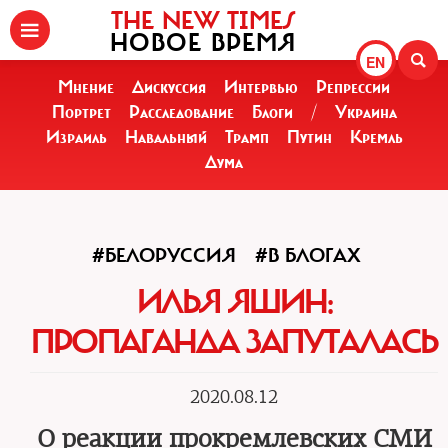
THE NEW TIMES
НОВОЕ ВРЕМЯ
EN
Мнение
Дискуссия
Интервью
Репрессии
Портрет
Расследование
Блоги
/
Украина
Израиль
Навальный
Трамп
Путин
Кремль
Дума
#БЕЛОРУССИЯ
#В БЛОГАХ
ИЛЬЯ ЯШИН:
ПРОПАГАНДА ЗАПУТАЛАСЬ
2020.08.12
О реакции прокремлевских СМИ