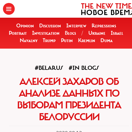
THE NEW TIME
НОВОЕ ВРЕМ
Opinion
Discussion
Interview
Repressions
Portrait
Investigation
Blogs
/
Ukraine
Israel
Navalny
Trump
Putin
Kremlin
Duma
#BELARUS
#IN BLOGS
АЛЕКСЕЙ ЗАХАРОВ ОБ
АНАЛИЗЕ ДАННЫХ ПО
ВЫБОРАМ ПРЕЗИДЕНТА
БЕЛОРУССИИ