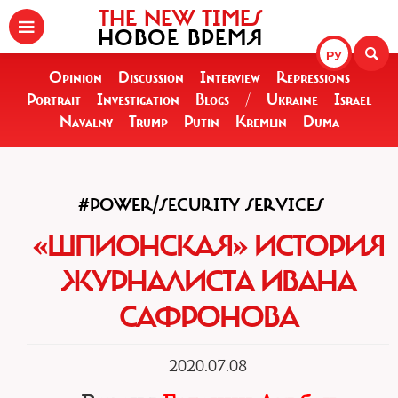
THE NEW TIMES
НОВОЕ ВРЕМЯ
РУ
Opinion
Discussion
Interview
Repressions
Portrait
Investigation
Blogs
/
Ukraine
Israel
Navalny
Trump
Putin
Kremlin
Duma
#POWER/SECURITY SERVICES
«ШПИОНСКАЯ» ИСТОРИЯ
ЖУРНАЛИСТА ИВАНА
САФРОНОВА
2020.07.08