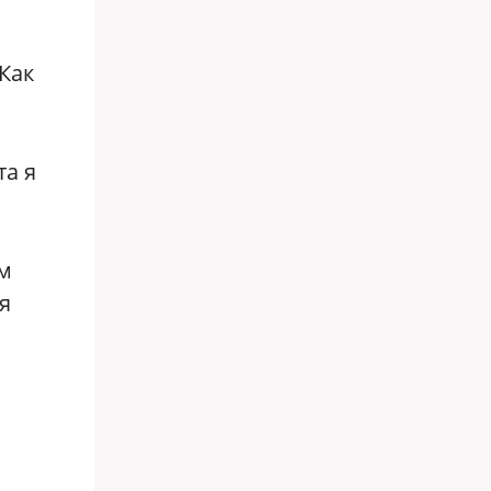
Как
та я
м
я