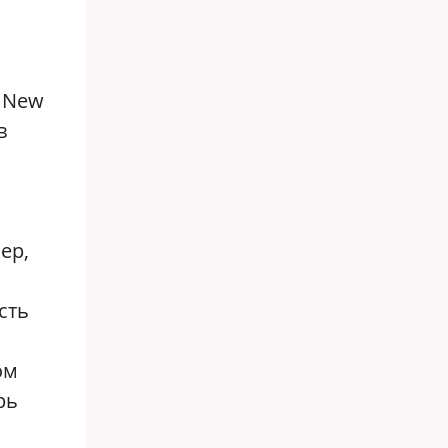
e New
в
ер,
сть
ом
рь