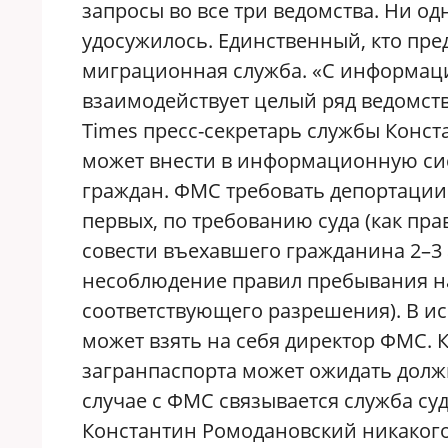
запросы во все три ведомства. Ни од
удосужилось. Единственный, кто пр
миграционная служба. «С информа
взаимодействует целый ряд ведомств
Times пресс-секретарь службы Конст
может внести в информационную си
граждан. ФМС требовать депортации 
первых, по требованию суда (как пра
совести въехавшего гражданина 2–
несоблюдение правил пребывания на
соответствующего разрешения). В и
может взять на себя директор ФМС. 
загранпаспорта может ожидать должни
случае с ФМС связывается служба су
Константин Ромодановский никакого