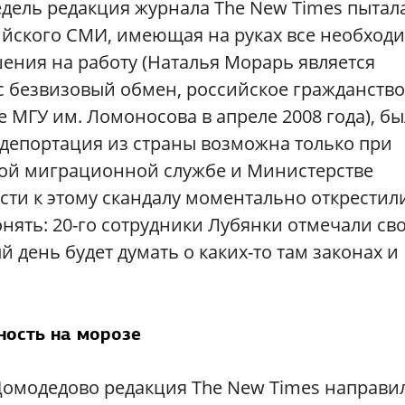
дель редакция журнала The New Times пытал
ийского СМИ, имеющая на руках все необход
ения на работу (Наталья Морарь является
с безвизовый обмен, российское гражданство
 МГУ им. Ломоносова в апреле 2008 года), бы
 депортация из страны возможна только при
ной миграционной службе и Министерстве
сти к этому скандалу моментально открестил
нять: 20-го сотрудники Лубянки отмечали св
й день будет думать о каких-то там законах и
ность на морозе
 Домодедово редакция The New Times направи