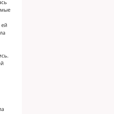
ась
имые
 ей
ла
ись.
ой
ла