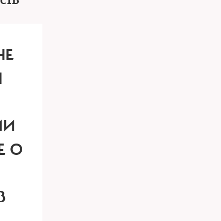
сть
HE
Н
ИИ
Е О
В