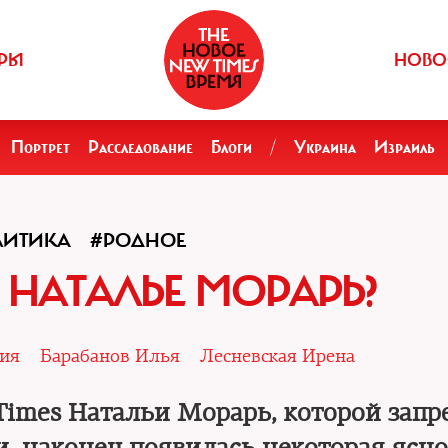
РЫ
НОВО
Портрет
Расследование
Блоги
/
Украина
Израиль
ЛИТИКА
#РОДНОЕ
 НАТАЛЬЕ МОРАРЬ?
ния
Барабанов Илья
Лесневская Ирена
Times Натальи Морарь, которой зап