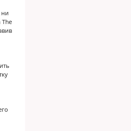
 ни
 The
авив
ить
тку
его