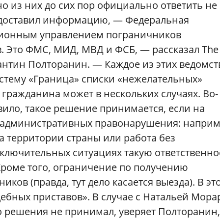
но из них до сих пор официально ответить не
едоставил информацию, — Федеральная
ционным управлением пограничников
. Это ФМС, МИД, МВД и ФСБ, — рассказал Th
антин Полторанин. — Каждое из этих ведомст
стему «Граница» списки «нежелательных»
гражданина может в нескольких случаях. Во-
вило, такое решение принимается, если на
3 административных правонарушения: наприм
 территории страны или работа без
сключительных ситуациях такую ответственно
Кроме того, ограничение по получению
ков (правда, тут дело касается выезда). В эт
дебных приставов». В случае с Натальей Мора
 решения не принимал, уверяет Полторанин,