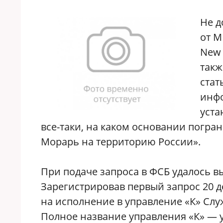
Не д
от М
New 
такж
стат
инфо
уста
все-таки, на каком основании погра
Морарь на территорию России».
При подаче запроса в ФСБ удалось в
Зарегистрировав первый запрос 20 д
на исполнение в управление «К» Слу
Полное название управления «К» — 