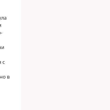
ула
м
-
ни
 с
но в