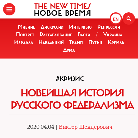
THE NEW TIMES
НОВОЕ ВРЕМЯ
EN
Мнение
Дискуссия
Интервью
Репрессии
Портрет
Расследование
Блоги
/
Украина
Израиль
Навальный
Трамп
Путин
Кремль
Дума
#КРИЗИС
НОВЕЙШАЯ ИСТОРИЯ
РУССКОГО ФЕДЕРАЛИЗМА
2020.04.04 |
Виктор Шендерович