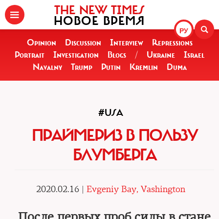
THE NEW TIMES
НОВОЕ ВРЕМЯ
РУ
Opinion
Discussion
Interview
Repressions
Portrait
Investigation
Blogs
/
Ukraine
Israel
Navalny
Trump
Putin
Kremlin
Duma
#USA
ПРАЙМЕРИЗ В ПОЛЬЗУ
БЛУМБЕРГА
2020.02.16 |
Evgeniy Bay, Vashington
После первых проб силы в стане