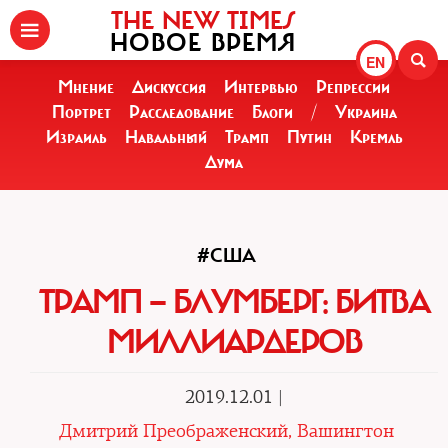
THE NEW TIMES
НОВОЕ ВРЕМЯ
EN
Мнение
Дискуссия
Интервью
Репрессии
Портрет
Расследование
Блоги
/
Украина
Израиль
Навальный
Трамп
Путин
Кремль
Дума
#США
ТРАМП — БЛУМБЕРГ: БИТВА
МИЛЛИАРДЕРОВ
2019.12.01 |
Дмитрий Преображенский, Вашингтон