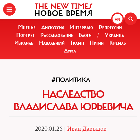
THE NEW TIMES
НОВОЕ ВРЕМЯ
EN
Мнение
Дискуссия
Интервью
Репрессии
Портрет
Расследование
Блоги
/
Украина
Израиль
Навальный
Трамп
Путин
Кремль
Дума
#ПОЛИТИКА
НАСЛЕДСТВО
ВЛАДИСЛАВА ЮРЬЕВИЧА
2020.01.26 |
Иван Давыдов