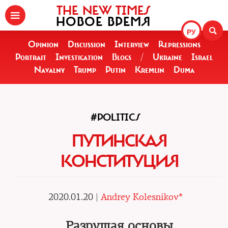
THE NEW TIMES
НОВОЕ ВРЕМЯ
РУ
Opinion
Discussion
Interview
Repressions
Portrait
Investigation
Blogs
/
Ukraine
Israel
Navalny
Trump
Putin
Kremlin
Duma
#POLITICS
ПУТИНСКАЯ
КОНСТИТУЦИЯ
2020.01.20 |
Andrey Kolesnikov*
Разрушая основы