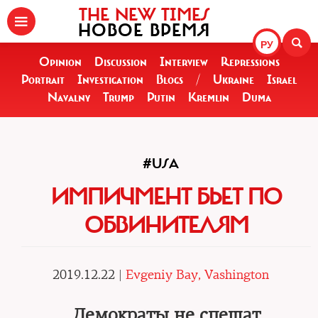
THE NEW TIMES
НОВОЕ ВРЕМЯ
РУ
Opinion
Discussion
Interview
Repressions
Portrait
Investigation
Blogs
/
Ukraine
Israel
Navalny
Trump
Putin
Kremlin
Duma
#USA
ИМПИЧМЕНТ БЬЕТ ПО
ОБВИНИТЕЛЯМ
2019.12.22 |
Evgeniy Bay, Vashington
Демократы не спешат