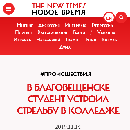
THE NEW TIMES
НОВОЕ ВРЕМЯ
EN
Мнение
Дискуссия
Интервью
Репрессии
Портрет
Расследование
Блоги
/
Украина
Израиль
Навальный
Трамп
Путин
Кремль
Дума
#ПРОИСШЕСТВИЯ
В БЛАГОВЕЩЕНСКЕ
СТУДЕНТ УСТРОИЛ
СТРЕЛЬБУ В КОЛЛЕДЖЕ
2019.11.14