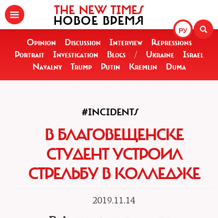
THE NEW TIMES
НОВОЕ ВРЕМЯ
РУ
Opinion
Discussion
Interview
Repressions
Portrait
Investigation
Blogs
/
Ukraine
Israel
Navalny
Trump
Putin
Kremlin
Duma
#INCIDENTS
В БЛАГОВЕЩЕНСКЕ
СТУДЕНТ УСТРОИЛ
СТРЕЛЬБУ В КОЛЛЕДЖЕ
2019.11.14