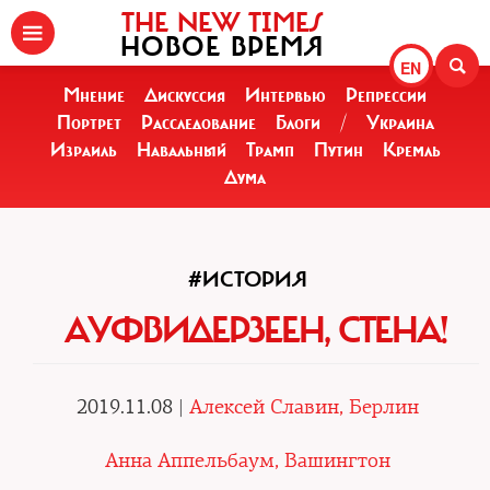
THE NEW TIMES
НОВОЕ ВРЕМЯ
EN
Мнение
Дискуссия
Интервью
Репрессии
Портрет
Расследование
Блоги
/
Украина
Израиль
Навальный
Трамп
Путин
Кремль
Дума
#ИСТОРИЯ
АУФВИДЕРЗЕЕН, СТЕНА!
2019.11.08 |
Алексей Славин, Берлин
Анна Аппельбаум, Вашингтон