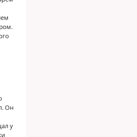
лем
ром.
ого
и
ю
л. Он
ал у
ки