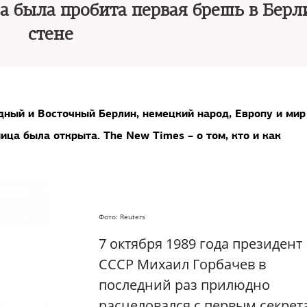
ода была пробита первая брешь в Бер
стене
ный и Восточный Берлин, немецкий народ, Европу и мир
ница была открыта.
The
New
Times
– о том, кто и как
Фото: Reuters
7 октября 1989 года президент
СССР Михаил Горбачев в
последний раз прилюдно
расцеловался с первым секрет