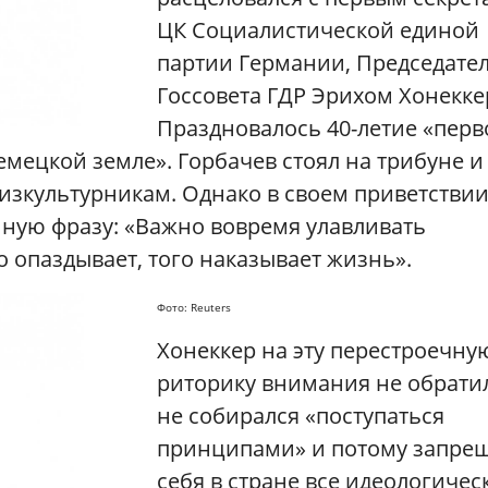
ЦК Социалистической единой
партии Германии, Председате
Госсовета ГДР Эрихом Хонекке
Праздновалось 40-летие «перв
емецкой земле». Горбачев стоял на трибуне и
изкультурникам. Однако в своем приветстви
нную фразу: «Важно вовремя улавливать
о опаздывает, того наказывает жизнь».
Фото: Reuters
Хонеккер на эту перестроечну
риторику внимания не обрати
не собирался «поступаться
принципами» и потому запрещ
себя в стране все идеологичес