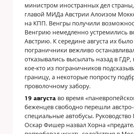
министром иностранных дел страны,
главой МИДа Австрии Алоизом Мокк
на КПП. Венгры получили возможнос
Венгрию немедленно устремились во
Австрию. К середине августа их было
пограничники вежливо останавливали
отказывались высылать назад в ГДР, 
кое-кто из пограничников подсказыва
границу, а некоторые попросту подб
проволочному забору.
во время «паневропейско
19 августа
беженцев свободно перешли австро-
специальные автобусы. Руководство 
Оскар Фишер назвал Хорна «предате
попробовал искать содействия в Моск