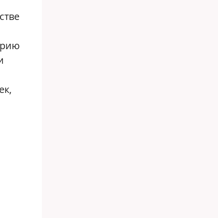
стве
арию
и
ек,