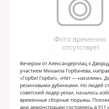
Вечером от Александерплац к Дворцу
участием Михаила Горбачева, напра
«Горби! Горби!», «Нет — насилию». 
резиновыми дубинками. Но людей ста
советский лидер уехал, началось из
временные сборные тюрьмы. Похожее 
дни демонстрации состоялись в 511 