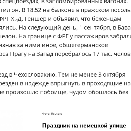
 спецпоездах, в запломбированных вагонах.
тил он. В 18.52 на балконе в пражском посоль
РГ Х.-Д. Геншер и объявил, что беженцам
лись. На следующий день, 1 сентября, в Бав
елон. На границе с ФРГ у пассажиров забрал
изнав за ними иное, общегерманское
ез Прагу на Запад перебралось 17 тыс. челов
зд в Чехословакию. Тем не менее 3 октября
резден в надежде впрыгнуть в проходящие на
але произошло побоище, чудом обошлось без
Фото: Reuters
Праздник на немецкой улице