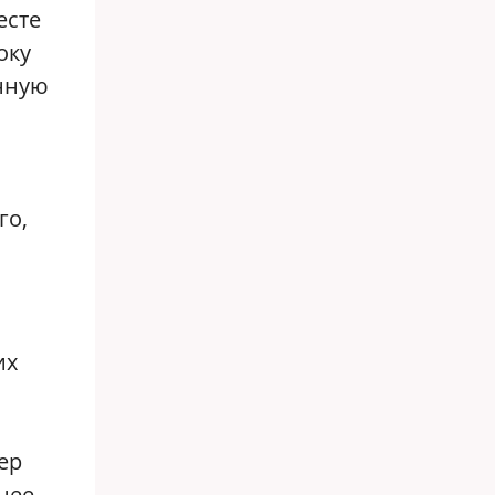
есте
оку
енную
го,
их
ер
ннее