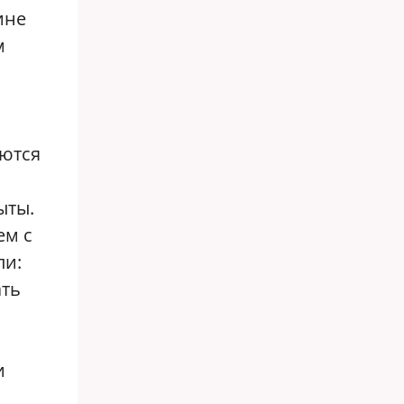
ине
м
ются
ыты.
ем с
ли:
ать
и