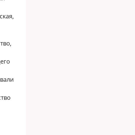
ская,
тво,
щего
ывали
ство