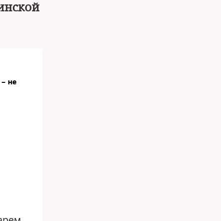
линской
 – не
арем