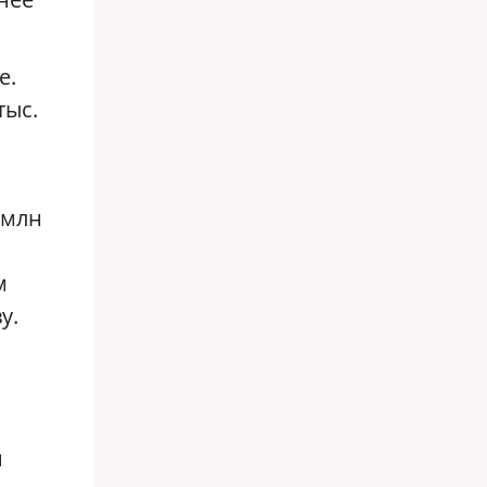
е.
тыс.
 млн
м
у.
и