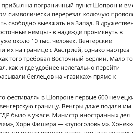
 прибыл на пограничный пункт Шопрон и вм
ом символически перерезал колючую провол
ть свободно выезжать на Запад. В дружеств
сточные немцы - в надежде проникнуть в
 уже около 10 тыс. человек. Венгерские
 их на границе с Австрией, однако наотрез
как того требовал Восточный Берлин. Мало то
л, как и где удобнее нелегально перейти
расывали беглецов на «газиках» прямо к
го фестиваля» в Шопроне первые 600 немецк
венгерскую границу. Венгры даже подали им
ГДР было в ужасе. Министр иностранных дел
лем», Хорн Фишера — «тупоголовым». Хонекк
ве, но оттуда пришел ответ, что «это внутре