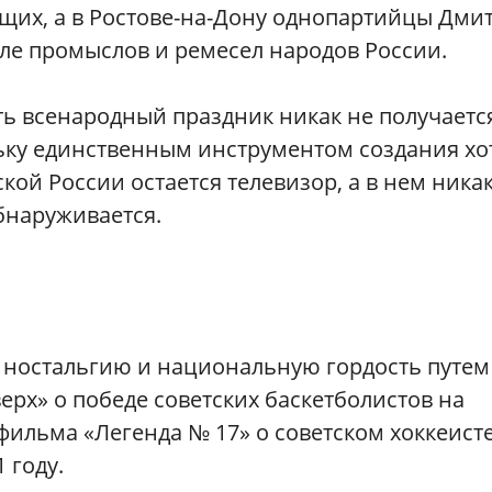
ющих, а в Ростове-на-Дону однопартийцы Дми
ле промыслов и ремесел народов России.
ть всенародный праздник никак не получаетс
льку единственным инструментом создания хо
кой России остается телевизор, а в нем ника
бнаруживается.
ть ностальгию и национальную гордость путем
рх» о победе советских баскетболистов на
ильма «Легенда № 17» о советском хоккеист
 году.