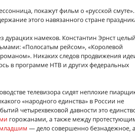
 бессонница, покажут фильм о «русской смуте».
ержание этого навязанного стране праздник
з дурацких намеков. Константин Эрнст целы
льмами: «Полосатым рейсом», «Королевой
 романом». Никаких следов продвижения иде
ось в программе НТВ и других федеральных
оводстве телевизора сидят неплохие пиарщи
какого «народного единства» в России не
событий четырехвековой давности это единств
ми
горожанами, а также между протестующи
-младшим
— дело совершенно безнадежное, 