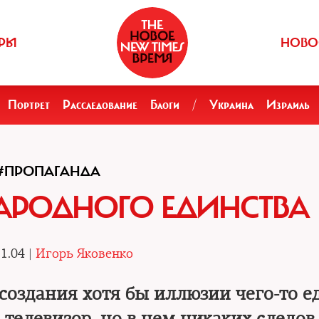
РЫ
НОВО
Портрет
Расследование
Блоги
/
Украина
Израиль
#ПРОПАГАНДА
АРОДНОГО ЕДИНСТВА
1.04 |
Игорь Яковенко
оздания хотя бы иллюзии чего-то е