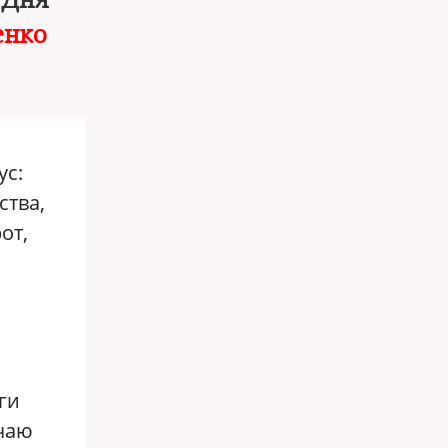
 Дня
енко
ус:
ства,
от,
ги
учаю