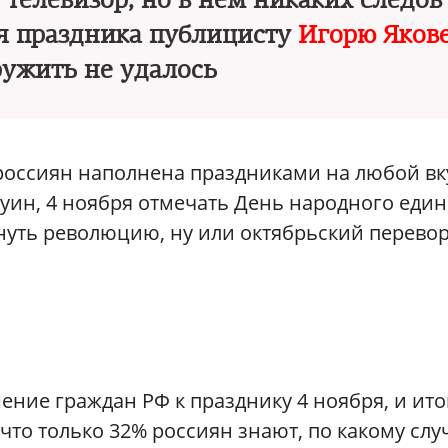
 телевизор, но в нем никаких следов
мя праздника публицисту
Игорю Яков
ужить не удалось
я россиян наполнена праздниками на любой вк
уин, 4 ноября отмечать День народного един
нуть революцию, ну или октябрьский перевор
ие граждан РФ к празднику 4 ноября, и ито
что только 32% россиян знают, по какому сл