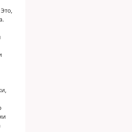
 Это,
а.
й
и
ки,
о
ми
а