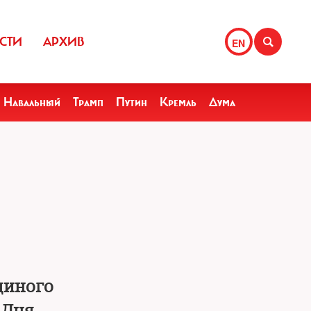
СТИ
АРХИВ
EN
Навальный
Трамп
Путин
Кремль
Дума
диного