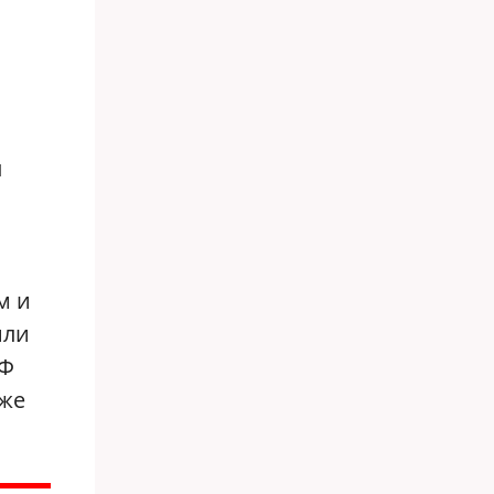
л
м и
или
РФ
кже