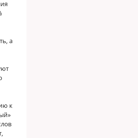
ния
%
ть, а
уют
о
ию к
ный»
слов
,