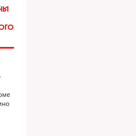
НЫ
КОГО
о
роме
ино