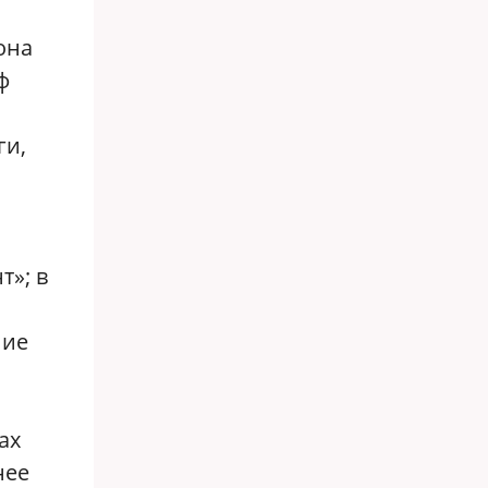
она
ф
ги,
т»; в
ние
ах
нее