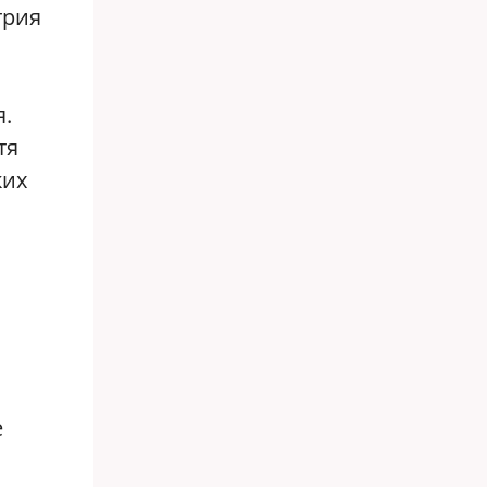
трия
я.
тя
ких
е