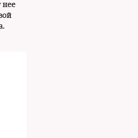
 нее
вой
.