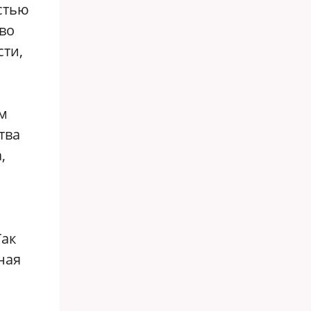
стью
во
сти,
им
тва
,
Так
ная