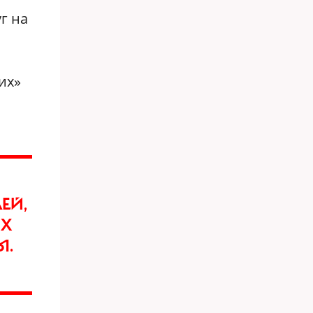
г на
их»
ЕЙ,
ИХ
Ы.