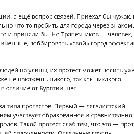
ии, а ещё вопрос связей. Приехал бы чужак,
льно что-то пробить для города через знаком
го и приняли бы. Но Трапезников — человек, 
ниченные, лоббировать «свой» город эффект
 людей на улицы, их протест может носить уж
же не накажешь никого, так как никакого
в отличие от Бурятии, нет.
ва типа протестов. Первый — легалистский,
нём участвует образованное и сравнительно
одов. Такой протест слаб тем, что это — прот
общей сплочённости. Отдельные группы