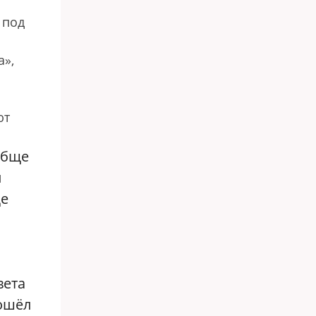
 под
а»,
ют
обще
ы
ще
вета
дошёл