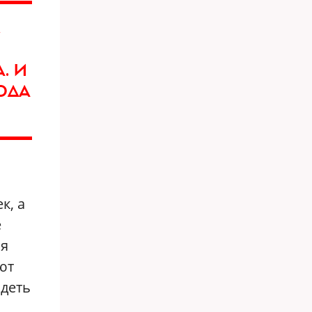
. И
ОДА
к, а
е
ая
ют
идеть