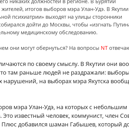
его никаких должностей в регионе. В Бурятии
жителей, итогов выборов мэра Улан-Удэ. В Якутии
ьной психиатрии» выходят на улицы сторонники
собирался дойти до Москвы, чтобы «изгнать Путин
тельному медицинскому обследованию.
и чем они могут обернуться? На вопросы
NT
отвеча
личаются по своему смыслу. В Якутии они во
что там раньше людей не раздражали: выбор
х нарушений, на выборах мэра Якутска вооб
оров мэра Улан-Удэ, на которых с небольшим
 Это известный человек, коммунист, член Со
а. Плюс добавился шаман Габышев, который 