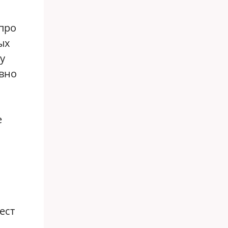
 про
ых
у
ивно
е
ест