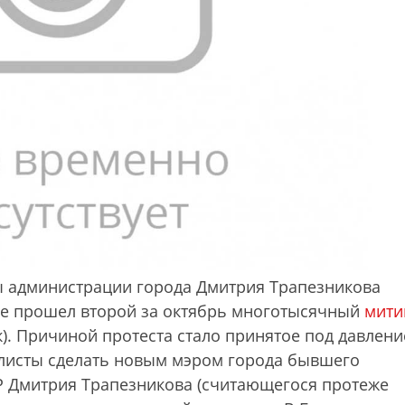
вы администрации города Дмитрия Трапезникова
ье прошел второй за октябрь многотысячный
мити
к). Причиной протеста стало принятое под давлен
листы сделать новым мэром города бывшего
 Дмитрия Трапезникова (считающегося протеже