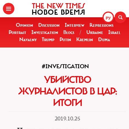
THE NEW TIMES
НОВОЕ ВРЕМЯ
РУ
Opinion
Discussion
Interview
Repressions
Portrait
Investigation
Blogs
/
Ukraine
Israel
Navalny
Trump
Putin
Kremlin
Duma
#INVESTIGATION
УБИЙСТВО
ЖУРНАЛИСТОВ В ЦАР:
ИТОГИ
2019.10.25