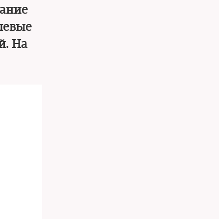
вание
левые
й. На