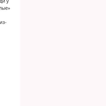
ди у
алые»
из-