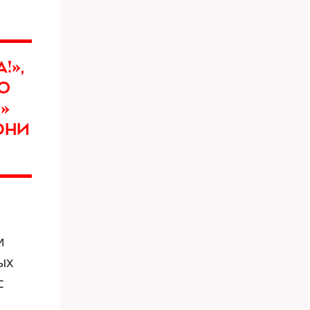
!»,
ИЮ
»
ОНИ
и
ых
с