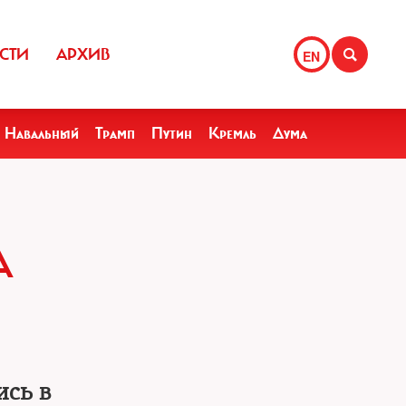
СТИ
АРХИВ
EN
Навальный
Трамп
Путин
Кремль
Дума
А
ись в