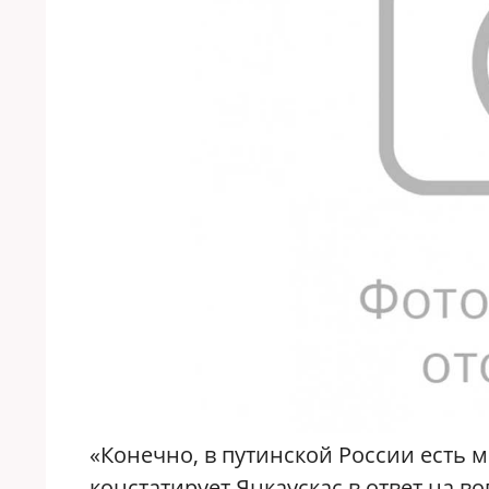
«Конечно, в путинской России есть 
констатирует Янкаускас в ответ на в