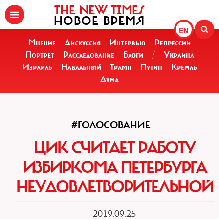
THE NEW TIMES
НОВОЕ ВРЕМЯ
EN
Мнение
Дискуссия
Интервью
Репрессии
Портрет
Расследование
Блоги
/
Украина
Израиль
Навальный
Трамп
Путин
Кремль
Дума
#ГОЛОСОВАНИЕ
ЦИК СЧИТАЕТ РАБОТУ
ИЗБИРКОМА ПЕТЕРБУРГА
НЕУДОВЛЕТВОРИТЕЛЬНОЙ
2019.09.25