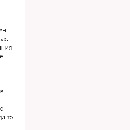
ен
а».
яния
е
ов
ло
да-то