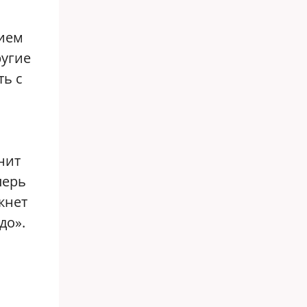
чием
ругие
ть с
нит
перь
кнет
до».