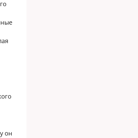
го
лные
лая
кого
у он