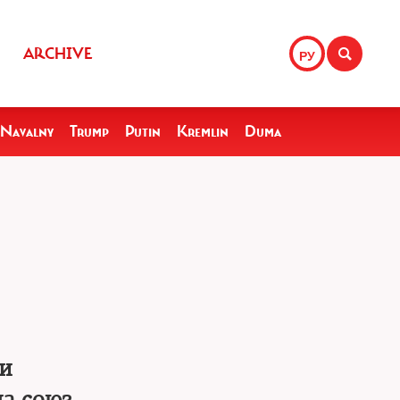
ARCHIVE
РУ
Navalny
Trump
Putin
Kremlin
Duma
 и