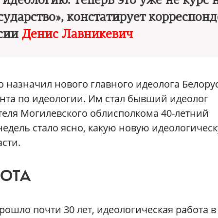
идеологию. Теперь это уже не курс 
осударство», констатирует корреспон
ссии
Денис Лавникевич
о назначил нового главного идеолога Белору
та по идеологии. Им стал бывший идеолог
теля Могилевского облисполкома 40-летний
недель стало ясно, какую новую идеологичес
сти.
БОТА
прошло почти 30 лет, идеологическая работа в