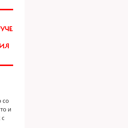
РУЧЕ
И
НИЯ
 со
то и
 с