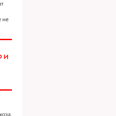
ят
е не
Р И
хоза,