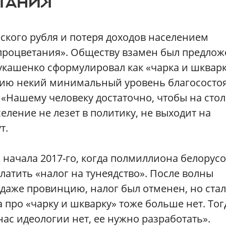
ЕТАНИЯ
сского рубля и потеря доходов населением
процветания». Обществу взамен был предлож
укашенко сформулировал как «чарка и шкварк
ению некий минимальный уровень благососто
: «Нашему человеку достаточно, чтобы на стол
селение не лезет в политику, не выходит на
т.
 начала 2017-го, когда полмиллиона белорус
латить «налог на тунеядство». После волны
даже провинцию, налог был отменен, но ста
 про «чарку и шкварку» тоже больше нет. Тог
нас идеологии нет, ее нужно разработать».