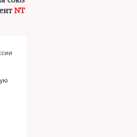
на союз
дент
NT
ссии
кую