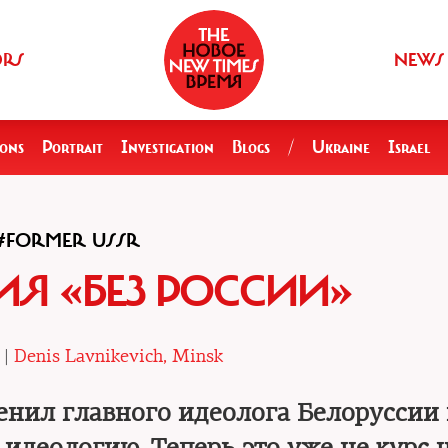
ORS
NEWS
ions
Portrait
Investigation
Blogs
/
Ukraine
Israel
#FORMER USSR
Я «БЕЗ РОССИИ»
 |
Denis Lavnikevich, Minsk
нил главного идеолога Белоруссии