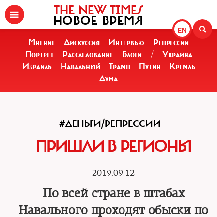
THE NEW TIMES
НОВОЕ ВРЕМЯ
EN
Мнение
Дискуссия
Интервью
Репрессии
Портрет
Расследование
Блоги
/
Украина
Израиль
Навальный
Трамп
Путин
Кремль
Дума
#ДЕНЬГИ/РЕПРЕССИИ
ПРИШЛИ В РЕГИОНЫ
2019.09.12
По всей стране в штабах
Навального проходят обыски по