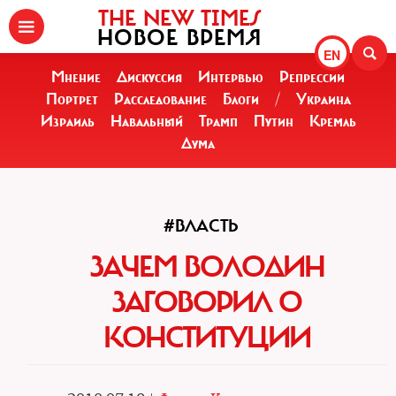
THE NEW TIMES
НОВОЕ ВРЕМЯ
EN
Мнение
Дискуссия
Интервью
Репрессии
Портрет
Расследование
Блоги
/
Украина
Израиль
Навальный
Трамп
Путин
Кремль
Дума
#ВЛАСТЬ
ЗАЧЕМ ВОЛОДИН
ЗАГОВОРИЛ О
КОНСТИТУЦИИ