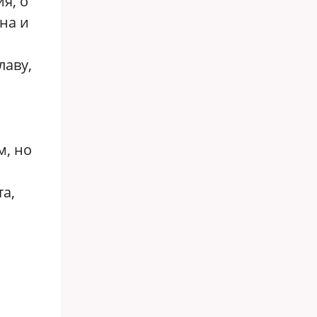
я, о
на и
лаву,
м, но
а,