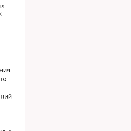
ых
к
ения
что
аний