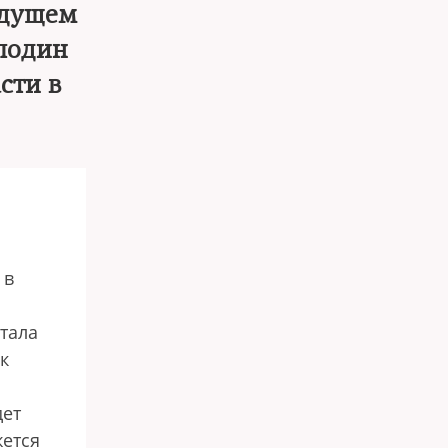
ядущем
олодин
сти в
 в
тала
к
дет
жется