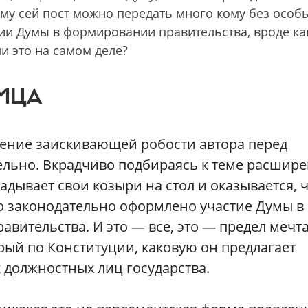
му сей пост можно передать много кому без особ
тии Думы в формировании правительства, вроде ка
и это на самом деле?
МЦА
ление заискивающей робости автора перед
ельно. Вкрадчиво подбираясь к теме расшир
адывает свои козыри на стол и оказывается, 
ло законодательно оформлено участие Думы в
вительства. И это — все, это — предел мечт
рый по Конституции, каковую он предлагает
 должностных лиц государства.