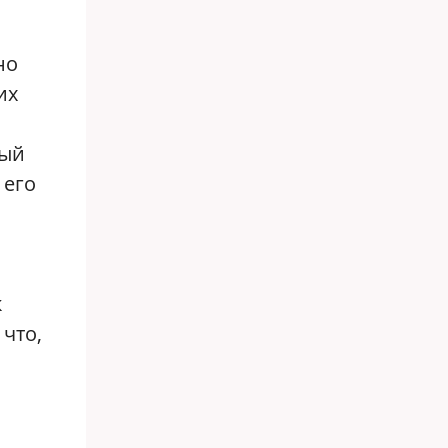
но
их
о
ный
 его
к
 что,