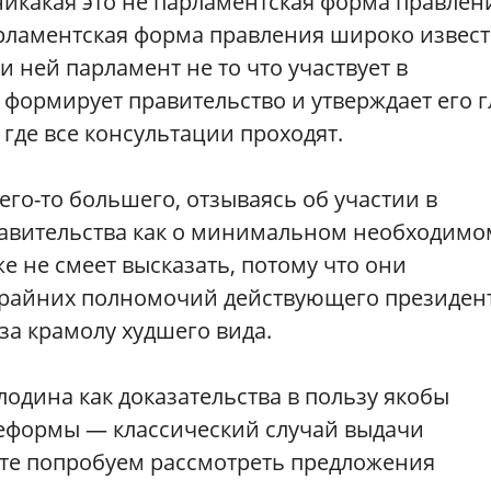
 никакая это не парламентская форма правлени
арламентская форма правления широко извест
и ней парламент не то что участвует в
м формирует правительство и утверждает его г
где все консультации проходят.
его-то большего, отзываясь об участии в
авительства как о минимальном необходимо
е не смеет высказать, потому что они
крайних полномочий действующего президент
 за крамолу худшего вида.
лодина как доказательства в пользу якобы
еформы — классический случай выдачи
йте попробуем рассмотреть предложения