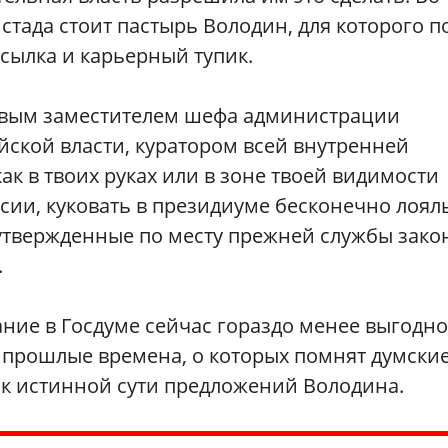
стада стоит пастырь Володин, для которого п
сылка и карьерный тупик.
первым заместителем шефа администрации
йской власти, куратором всей внутренней
как в твоих руках или в зоне твоей видимости
сии, куковать в президиуме бесконечно лоя
утвержденные по месту прежней службы зак
.
дание в Госдуме сейчас гораздо менее выгодно
в прошлые времена, о которых помнят думски
 к истинной сути предложений Володина.