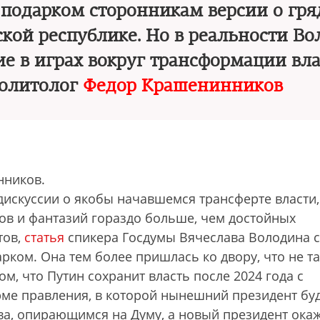
а подарком сторонникам версии о гр
ской республике. Но в реальности В
ие в играх вокруг трансформации вла
политолог
Федор Крашенинников
нников.
дискуссии о якобы начавшемся трансферте власти,
ов и фантазий гораздо больше, чем достойных
тов,
статья
спикера Госдумы Вячеслава Володина с
ком. Она тем более пришлась ко двору, что не та
ом, что Путин сохранит власть после 2024 года с
ме правления, в которой нынешний президент бу
а, опирающимся на Думу, а новый президент ока