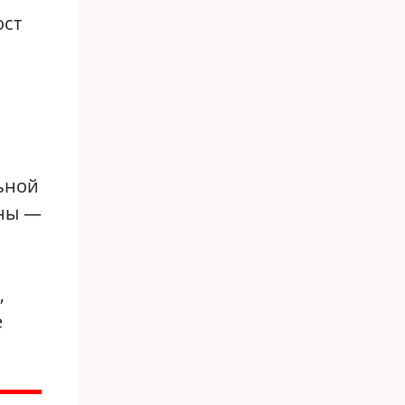
ост
льной
оны —
,
е