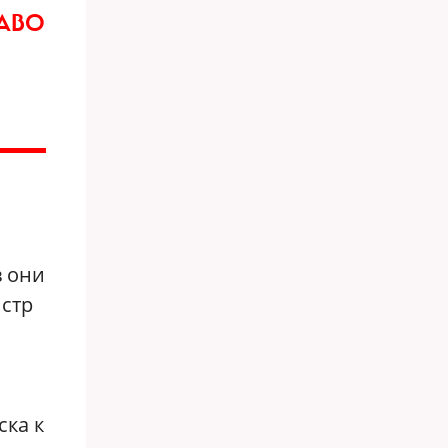
РАВО
в они
истр
ска к