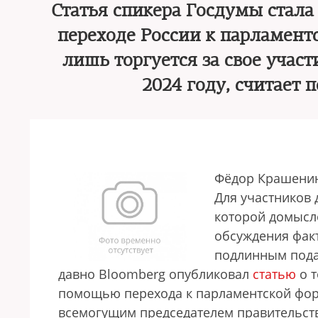
Статья спикера Госдумы стал
переходе России к парламент
лишь торгуется за свое участ
2024 году, считает 
Фёдор Крашени
Для участников 
которой домысл
обсуждения фак
подлинным подар
давно Bloomberg опубликовал
статью
о т
помoщью перехода к парламентской фор
всемогущим председателем правительств