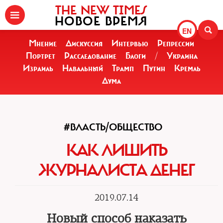
THE NEW TIMES
НОВОЕ ВРЕМЯ
EN
Мнение
Дискуссия
Интервью
Репрессии
Портрет
Расследование
Блоги
/
Украина
Израиль
Навальный
Трамп
Путин
Кремль
Дума
#ВЛАСТЬ/ОБЩЕСТВО
КАК ЛИШИТЬ
ЖУРНАЛИСТА ДЕНЕГ
2019.07.14
Новый способ наказать