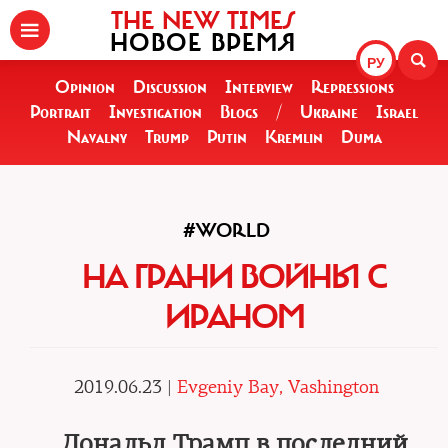
THE NEW TIMES
НОВОЕ ВРЕМЯ
РУ
Opinion
Discussion
Interview
Repressions
Portrait
Investigation
Blogs
/
Ukraine
Israel
Navalny
Trump
Putin
Kremlin
Duma
#WORLD
НА ГРАНИ ВОЙНЫ С
ИРАНОМ
2019.06.23 |
Evgeniy Bay, Vashington
Дональд Трамп в последний