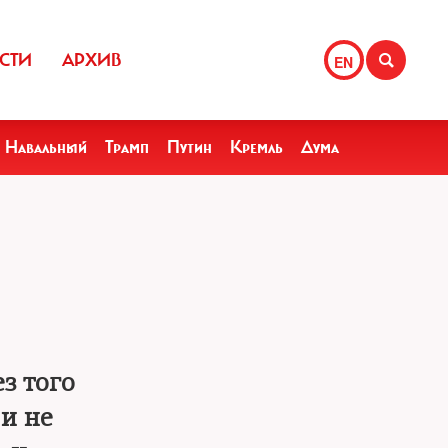
СТИ
АРХИВ
EN
Навальный
Трамп
Путин
Кремль
Дума
з того
и не