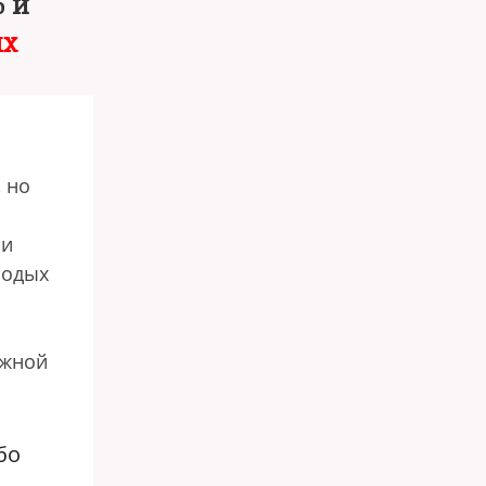
% и
ях
 но
 и
лодых
яжной
бо