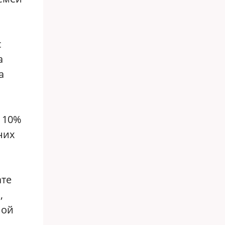
с
а
а
 10%
них
ате
,
ной