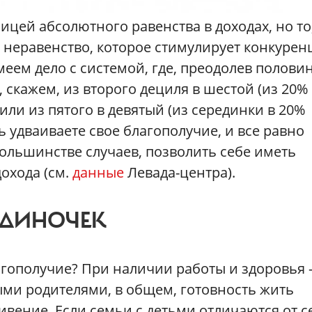
ницей абсолютного равенства в доходах, но то
о неравенство, которое стимулирует конкуре
меем дело с системой, где, преодолев полови
скажем, из второго дециля в шестой (из 20%
ли из пятого в девятый (из серединки в 20%
 удваиваете свое благополучие, и все равно
большинстве случаев, позволить себе иметь
охода (см.
данные
Левада-центра).
ОДИНОЧЕК
агополучие? При наличии работы и здоровья
лыми родителями, в общем, готовность жить
ивение. Если семьи с детьми отличаются от 