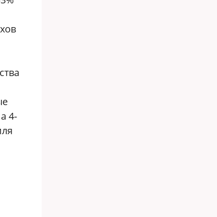
рхов
ства
ые
а 4-
иля