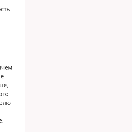
ость
ичем
ле
ше,
ого
долю
е.