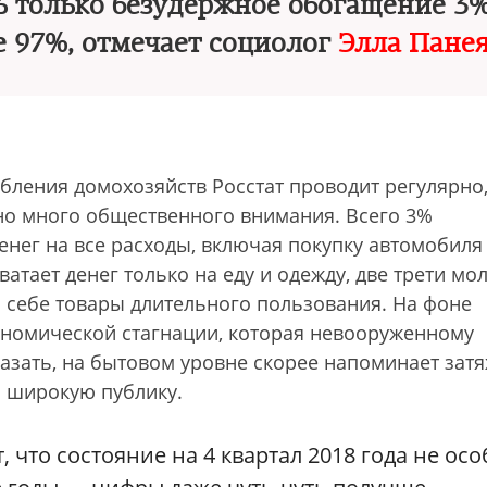
ть только безудержное обогащение 3
 97%, отмечает социолог
Элла Пане
бления домохозяйств Росстат проводит регулярно,
о много общественного внимания. Всего 3%
нег на все расходы, включая покупку автомобиля
ватает денег только на еду и одежду, две трети мо
ь себе товары длительного пользования. На фоне
ономической стагнации, которая невооруженному
казать, на бытовом уровне скорее напоминает зат
ь широкую публику.
что состояние на 4 квартал 2018 года не осо