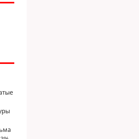
гатые
уры
сьма
53%