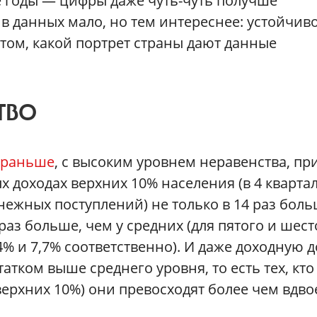
е годы — цифры даже чуть-чуть получше
 данных мало, но тем интереснее: устойчив
 том, какой портрет страны дают данные
ТВО
раньше
, с высоким уровнем неравенства, пр
х доходах верхних 10% населения (в 4 кварта
енежных поступлений) не только в 14 раз боль
5 раз больше, чем у средних (для пятого и шест
4% и 7,7% соответственно). И даже доходную 
татком выше среднего уровня, то есть тех, кто
ерхних 10%) они превосходят более чем вдво