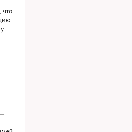
, что
нцию
ну
 —
семей