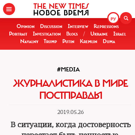
THE NEW TIMES
НОВОЕ ВРЕМЯ
РУ
Opinion
Discussion
Interview
Repressions
Portrait
Investigation
Blogs
/
Ukraine
Israel
Navalny
Trump
Putin
Kremlin
Duma
#MEDIA
ЖУРНАЛИСТИКА В МИРЕ
ПОСТПРАВДЫ
2019.05.26
В ситуации, когда достоверность