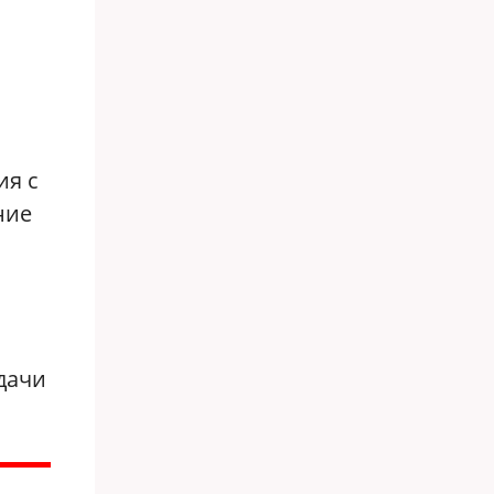
ия с
ние
одачи