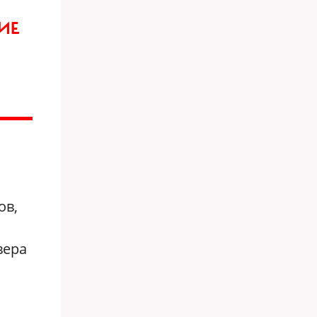
ИЕ
ов,
вера