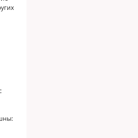
ругих
с
шны: