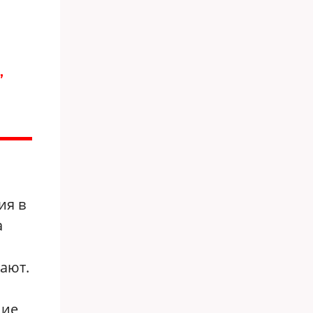
,
ия в
а
ают.
ние