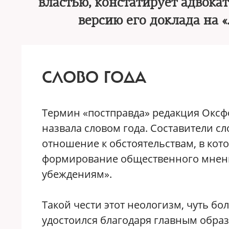
властью, констатирует адвока
версию его доклада на 
СЛОВО ГОДА
Термин «постправда» редакция Оксфо
назвала словом года. Составители с
отношение к обстоятельствам, в ко
формирование общественного мнени
убеждениям».
Такой чести этот неологизм, чуть бо
удостоился благодаря главным обра