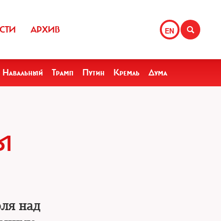
СТИ
АРХИВ
EN
Навальный
Трамп
Путин
Кремль
Дума
Ы
оля над