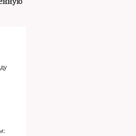
щенную
оду
м: