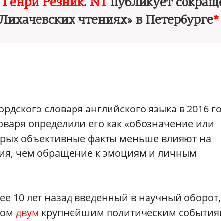
т
Генри Резник
.
NT
публикует сокра
«Лихачевских чтениях» в Петербурге
*
рдского словаря английского языка в 2016 г
ловаря определили его как «обозначение или
торых объективные факты меньше влияют на
я, чем обращение к эмоциям и личным
лее 10 лет назад введенный в научный оборот,
зом
двум
крупнейшим политическим события