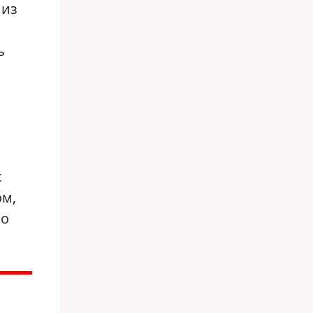
 из
ь
с
ом,
но