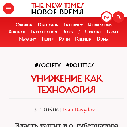
THE NEW TIMES
НОВОЕ ВРЕМЯ
РУ
Opinion
Discussion
Interview
Repressions
Portrait
Investigation
Blogs
/
Ukraine
Israel
Navalny
Trump
Putin
Kremlin
Duma
#SOCIETY
#POLITICS
УНИЖЕНИЕ КАК
ТЕХНОЛОГИЯ
2019.05.06 |
Ivan Davydov
Власть тащит и.о. губернатора