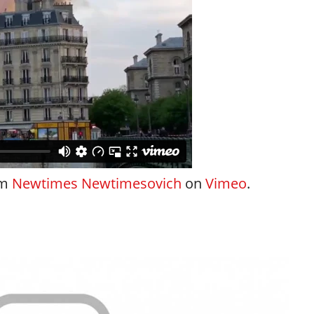
om
Newtimes Newtimesovich
on
Vimeo
.