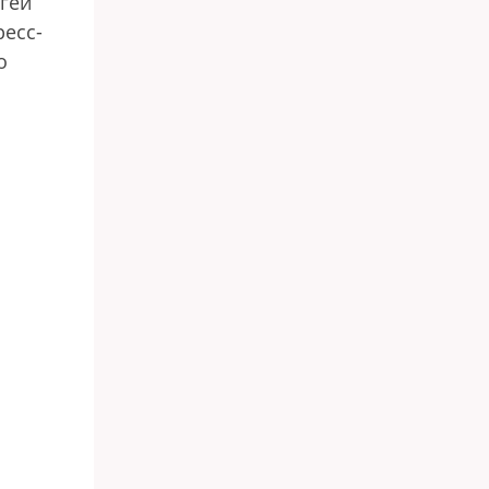
гей
есс-
о