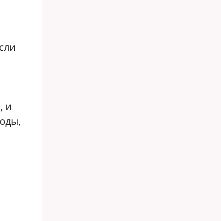
Если
, и
оды,
»