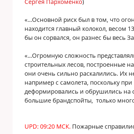
Сергея Пархоменко
)
«...Основной риск был в том, что ог
находится главный колокол, весом 1
бы он сорвался, он разнес бы весь 
«...Огромную сложность представля
строительных лесов, построенные на
они очень сильно раскалились. Их 
например с самолета, поскольку при
деформировались и обрушились на с
большие брандспойты, только много
UPD: 09:20 МСК.
Пожарные справилис