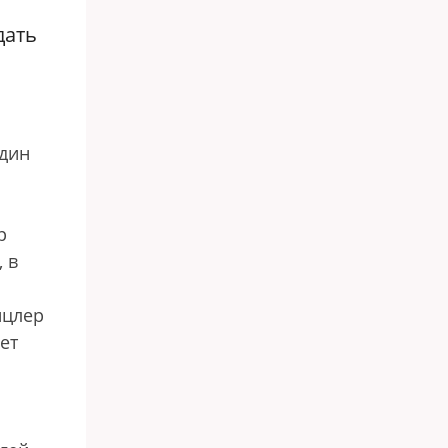
дать
один
р
 в
нцлер
ет