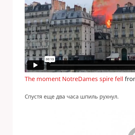
The moment NotreDames spire fell
fr
Спустя еще два часа шпиль рухнул.