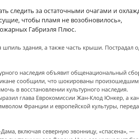
ть следить за остаточными очагами и охлаж
есущие, чтобы пламя не возобновилось»,
 пожарных Габриэля Плюс.
 шпиль здания, а также часть крыши. Пострадал 
турного наследия объявит общенациональный сбо
атикане сообщили, что шокированы произошедшим,
очь в восстановлении культурного наследия.
разил глава Еврокомиссии Жан-Клод Юнкер, а ка
имволом Франции и европейской культуры, переда
-Дама, включая северную звонницу, «спасена», —