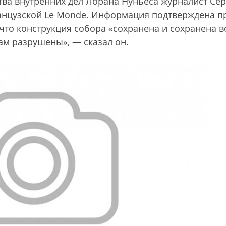
тва внутренних дел Лорана Нуньеса журналист Сер
анцузской Le Monde. Информация подтверждена пр
что конструкция собора «сохранена и сохранена в
ам разрушены», — сказал он.