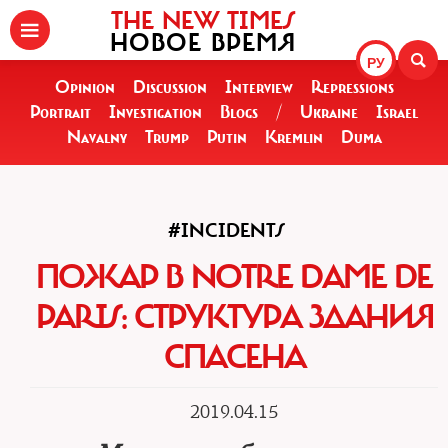
THE NEW TIMES
НОВОЕ ВРЕМЯ
РУ
Opinion
Discussion
Interview
Repressions
Portrait
Investigation
Blogs
/
Ukraine
Israel
Navalny
Trump
Putin
Kremlin
Duma
#INCIDENTS
ПОЖАР В NOTRE DAME DE
PARIS: СТРУКТУРА ЗДАНИЯ
СПАСЕНА
2019.04.15