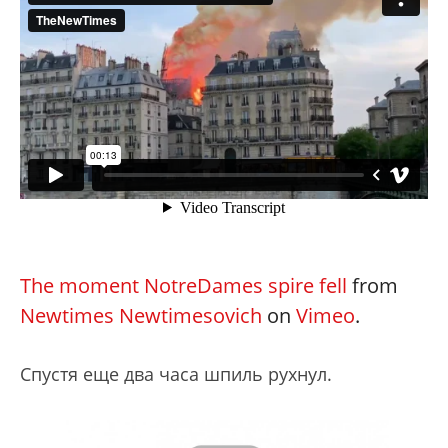
The moment NotreDames spire fell
from
Newtimes Newtimesovich
on
Vimeo
.
Спустя еще два часа шпиль рухнул.