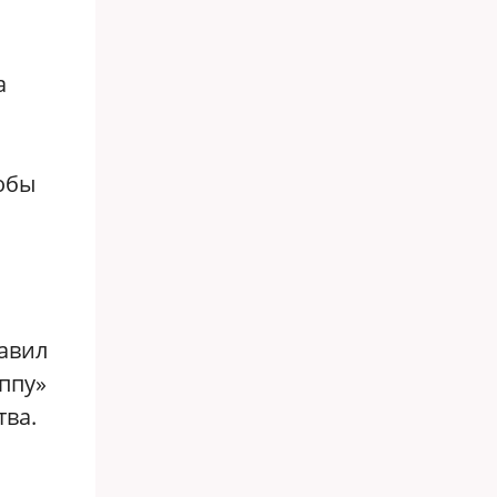
а
обы
лавил
ппу»
тва.