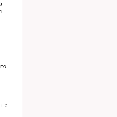
а
я
что
 на