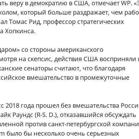
ать веру в демократию в США, отмечает WP. «
колом, который больше раздражает, чем рабо
зал Томас Рид, профессор стратегических
а Хопкинса.
даром» со стороны американского
мотря на скепсис, действия США восприняли 
канские сенаторы считают, что благодаря
ссийское вмешательство в промежуточные
сс 2018 года прошел без вмешательства Росси
йк Раундс (R-S. D.), отказавшийся обсуждать
вленной против cанкт-петербургской компани
om было бы несколько очень серьезных