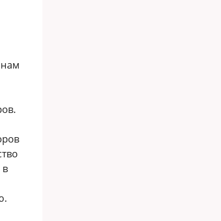
янам
ов.
оров
ство
 в
ю.