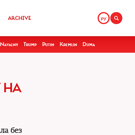
ARCHIVE
РУ
Navalny
Trump
Putin
Kremlin
Duma
 НА
ла без