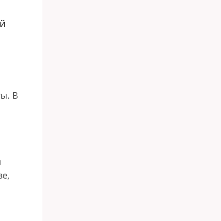
ой
ы. В
и
е,