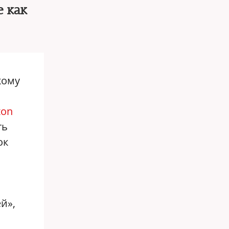
е как
кому
ton
ть
ок
й»,