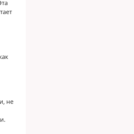
Эта
тает
как
и, не
и.