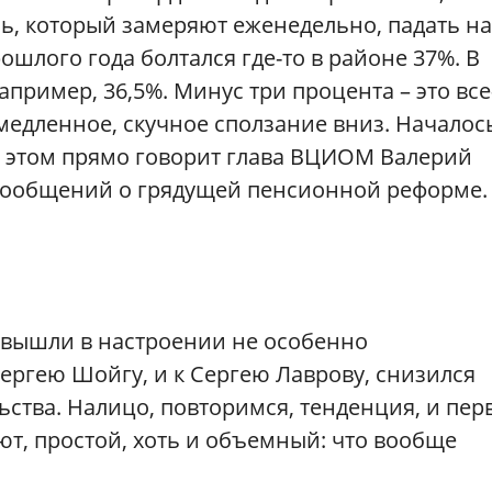
ь, который замеряют еженедельно, падать н
рошлого года болтался где-то в районе 37%. В
апример, 36,5%. Минус три процента – это все
 медленное, скучное сползание вниз. Началос
б этом прямо говорит глава ВЦИОМ Валерий
 сообщений о грядущей пенсионной реформе.
 вышли в настроении не особенно
ергею Шойгу, и к Сергею Лаврову, снизился
ства. Налицо, повторимся, тенденция, и пер
т, простой, хоть и объемный: что вообще