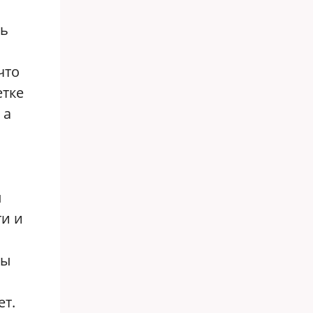
ль
что
етке
 а
л
и и
мы
ет.