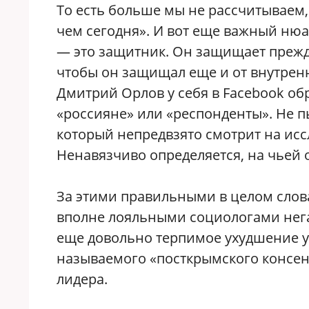
То есть больше мы не рассчитываем,
чем сегодня». И вот еще важный нюа
— это защитник. Он защищает прежде
чтобы он защищал еще и от внутренн
Дмитрий Орлов у себя в Facebook о
«россияне» или «респонденты». Не п
который непредвзято смотрит на исс
Ненавязчиво определяется, на чьей о
За этими правильными в целом слова
вполне лояльными социологами нега
еще довольно терпимое ухудшение у
называемого «посткрымского консен
лидера.