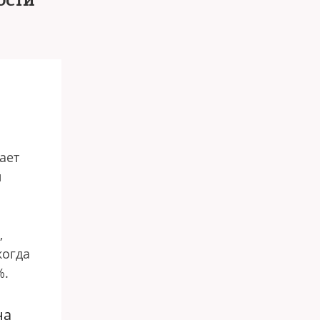
ости
ает
й
,
когда
%.
на