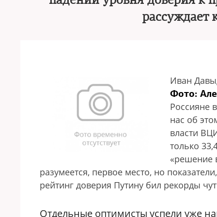
падении уровня доверия к п
рассуждает
Иван Давы
Фото: Ал
Россияне 
нас об это
власти ВЦ
только 33,
«решение в
разумеется, первое место, но показател
рейтинг доверия Путину бил рекорды чут
Отдельные оптимисты успели уже на