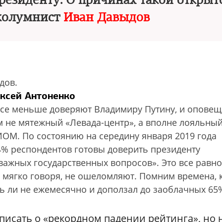
резиденту. О причинах такой открыт
 колумнист
Иван Давыдов
дов.
ексей Антоненко
все меньше доверяют Владимиру Путину, и оповещ
м не мятежный «Левада-центр», а вполне лояльны
ИОМ. По состоянию на середину января 2019 года
4% респондентов готовы доверить президенту
ажных государственных вопросов». Это все равно
и, мягко говоря, не ошеломляют. Помним времена, 
ь ли не ежемесячно и доползал до заоблачных 65
писать о «рекордном падении рейтинга», но 