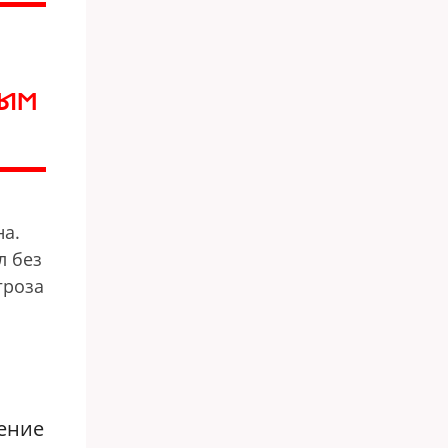
НЫМ
на.
л без
гроза
щение