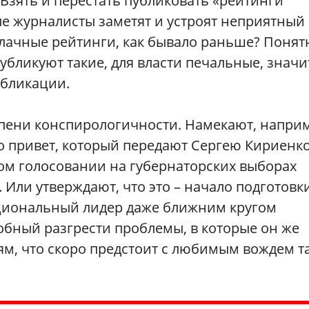
Взять и перестать публиковать «рейтинги
ые журналисты заметят и устроят неприятный
лачные рейтинги, как бывало раньше? Понят
бликуют такие, для власти печальные, значи
убликации.
епени конспирологичности. Намекают, напри
то привет, который передают Сергею Кириенко
ом голосовании на губернаторских выборах
 Или утверждают, что это – начало подготовк
ациональный лидер даже ближним кругом
обный разгрести проблемы, в которые он же
лям, что скоро предстоит с любимым вождем т