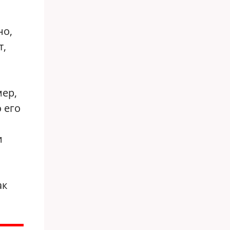
но,
т,
мер,
 его
и
ак