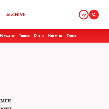
ARCHIVE
РУ
Navalny
Trump
Putin
Kremlin
Duma
емся