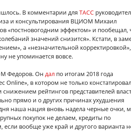
ишлось. В комментарии для
ТАСС
руководите
лиза и консультирования ВЦИОМ Михаил
в «постновогодним эффектом» и пообещал, 
олебаний значений снизится». Кстати, в зам
дением», а «незначительной корректировкой»,
ну не упоминается вовсе.
ОМ Федоров. Он
дал
по итогам 2018 года
Online», в котором не только констатирова
 снижением рейтингов представителей власт
ольно прямо и о других причинах ухудшения
одня наша нация вновь надела черные очки, 
рупных покупок не делаем, кредиты по
 если вообще уже край и другого варианта н