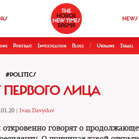
ORS
NEWS
ions
Portrait
Investigation
Blogs
/
Ukraine
Israel
#POLITICS
 ПЕРВОГО ЛИЦА
.01.20 |
Ivan Davydov
 откровенно говорят о продолжающ