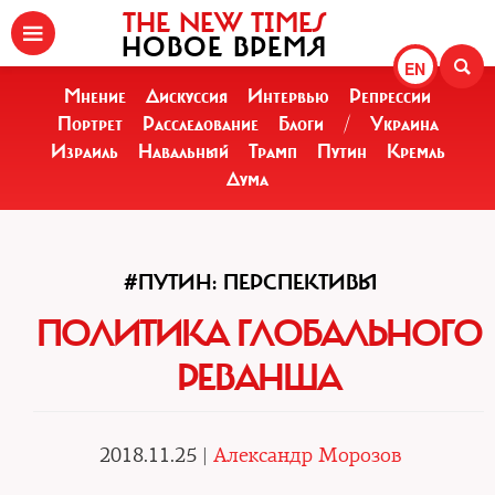
THE NEW TIMES
НОВОЕ ВРЕМЯ
EN
Мнение
Дискуссия
Интервью
Репрессии
Портрет
Расследование
Блоги
/
Украина
Израиль
Навальный
Трамп
Путин
Кремль
Дума
#ПУТИН: ПЕРСПЕКТИВЫ
ПОЛИТИКА ГЛОБАЛЬНОГО
РЕВАНША
2018.11.25 |
Александр Морозов