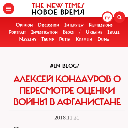
THE NEW TIMES
НОВОЕ ВРЕМЯ
РУ
Opinion
Discussion
Interview
Repressions
Portrait
Investigation
Blogs
/
Ukraine
Israel
Navalny
Trump
Putin
Kremlin
Duma
#IN BLOGS
АЛЕКСЕЙ КОНДАУРОВ О
ПЕРЕСМОТРЕ ОЦЕНКИ
ВОЙНЫ В АФГАНИСТАНЕ
2018.11.21