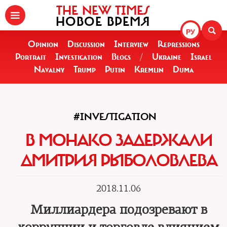
THE NEW TIMES
НОВОЕ ВРЕМЯ
РУ
Opinion
Discussion
Interview
Repressions
Portrait
Investigation
Blogs
/
Ukraine
Israel
Navalny
Trump
Putin
Kremlin
Duma
#INVESTIGATION
В МОНАКО ЗАДЕРЖАЛИ
ДМИТРИЯ РЫБОЛОВЛЕВА
2018.11.06
Миллиардера подозревают в