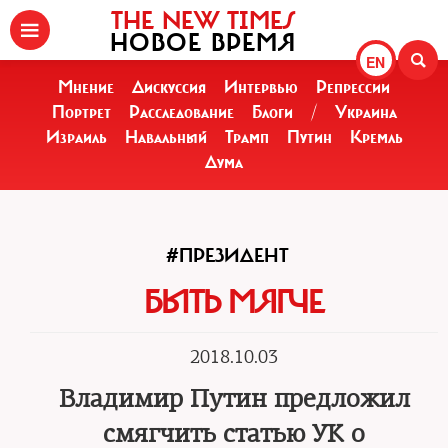
THE NEW TIMES
НОВОЕ ВРЕМЯ
EN
Мнение
Дискуссия
Интервью
Репрессии
Портрет
Расследование
Блоги
/
Украина
Израиль
Навальный
Трамп
Путин
Кремль
Дума
#ПРЕЗИДЕНТ
БЫТЬ МЯГЧЕ
2018.10.03
Владимир Путин предложил
смягчить статью УК о