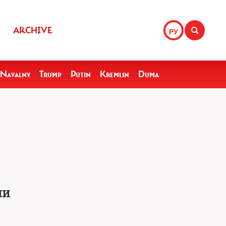
ARCHIVE
РУ
Navalny
Trump
Putin
Kremlin
Duma
ии