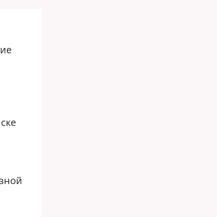
ние
иске
езной