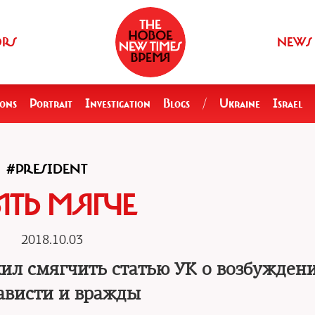
ORS
NEWS
ions
Portrait
Investigation
Blogs
/
Ukraine
Israel
#PRESIDENT
ЫТЬ МЯГЧЕ
2018.10.03
л смягчить статью УК о возбужден
ависти и вражды