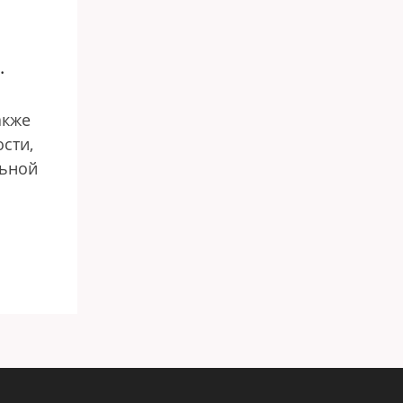
.
акже
сти,
льной