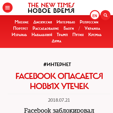
THE NEW TIMES
НОВОЕ ВРЕМЯ
EN
Мнение
Дискуссия
Интервью
Репрессии
Портрет
Расследование
Блоги
/
Украина
Израиль
Навальный
Трамп
Путин
Кремль
Дума
#ИНТЕРНЕТ
FACEBOOK ОПАСАЕТСЯ
НОВЫХ УТЕЧЕК
2018.07.21
Facebook заблокировал