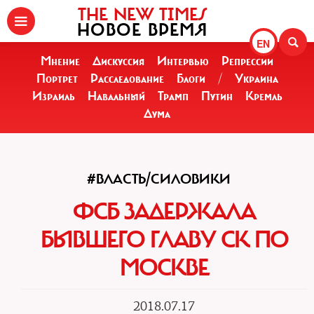
THE NEW TIMES
НОВОЕ ВРЕМЯ
EN
Мнение
Дискуссия
Интервью
Репрессии
Портрет
Расследование
Блоги
/
Украина
Израиль
Навальный
Трамп
Путин
Кремль
Дума
#ВЛАСТЬ/CИЛОВИКИ
ФСБ ЗАДЕРЖАЛА
БЫВШЕГО ГЛАВУ СК ПО
МОСКВЕ
2018.07.17