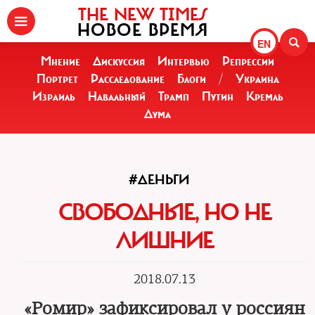
THE NEW TIMES
НОВОЕ ВРЕМЯ
EN
Мнение
Дискуссия
Интервью
Репрессии
Портрет
Расследование
Блоги
/
Украина
Израиль
Навальный
Трамп
Путин
Кремль
Дума
#ДЕНЬГИ
СВОБОДНЫЕ, НО НЕ
ЛИШНИЕ
2018.07.13
«Ромир» зафиксировал у россиян