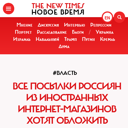
THE NEW TIMES
НОВОЕ ВРЕМЯ
EN
Мнение
Дискуссия
Интервью
Репрессии
Портрет
Расследование
Блоги
/
Украина
Израиль
Навальный
Трамп
Путин
Кремль
Дума
#ВЛАСТЬ
ВСЕ ПОСЫЛКИ РОССИЯН
ИЗ ИНОСТРАННЫХ
ИНТЕРНЕТ-МАГАЗИНОВ
ХОТЯТ ОБЛОЖИТЬ