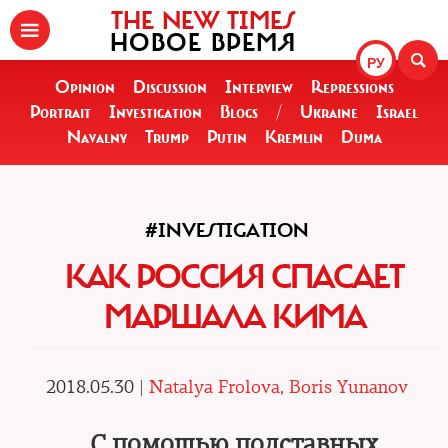
THE NEW TIMES
НОВОЕ ВРЕМЯ
РУ
Opinion
Discussion
Interview
Repressions
Portrait
Investigation
Blogs
/
Ukraine
Israel
Navalny
Trump
Putin
Kremlin
Duma
#INVESTIGATION
КАК РОССИЯ СПАСАЕТ
МАРШАЛА КИМА
2018.05.30 |
Natalya Frolova, Boris Yunanov
С помощью подставных