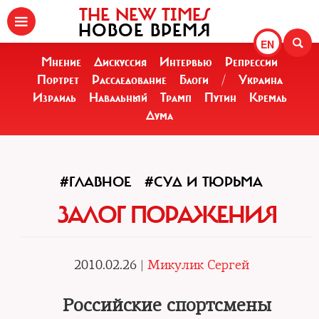
THE NEW TIMES
НОВОЕ ВРЕМЯ
EN
Мнение
Дискуссия
Интервью
Репрессии
Портрет
Расследование
Блоги
/
Украина
Израиль
Навальный
Трамп
Путин
Кремль
Дума
#ГЛАВНОЕ
#СУД И ТЮРЬМА
ЗАЛОГ ПОРАЖЕНИЯ
2010.02.26 |
Микулик Сергей
Российские спортсмены